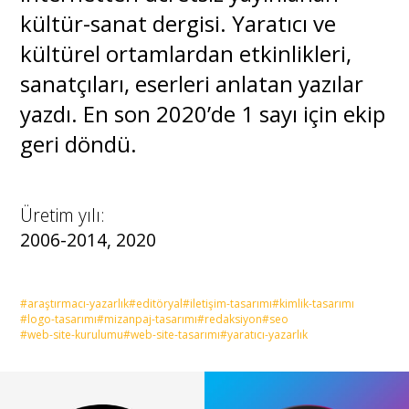
kültür-sanat dergisi. Yaratıcı ve
kültürel ortamlardan etkinlikleri,
sanatçıları, eserleri anlatan yazılar
yazdı. En son 2020’de 1 sayı için ekip
geri döndü.
Üretim yılı:
2006-2014, 2020
#araştırmacı-yazarlık
#editöryal
#iletişim-tasarımı
#kimlik-tasarımı
#logo-tasarımı
#mizanpaj-tasarımı
#redaksiyon
#seo
#web-site-kurulumu
#web-site-tasarımı
#yaratıcı-yazarlık