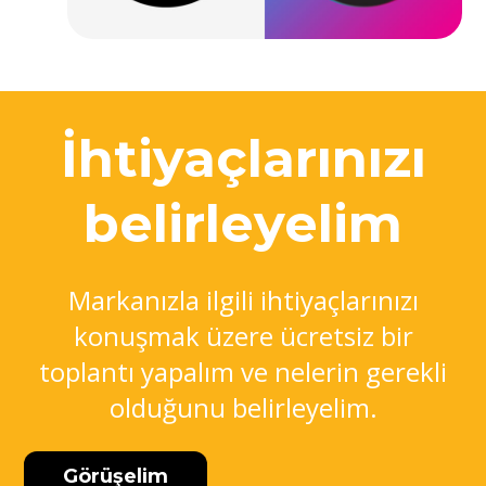
İhtiyaçlarınızı
belirleyelim
Markanızla ilgili ihtiyaçlarınızı
konuşmak üzere ücretsiz bir
toplantı yapalım ve nelerin gerekli
olduğunu belirleyelim.
Görüşelim